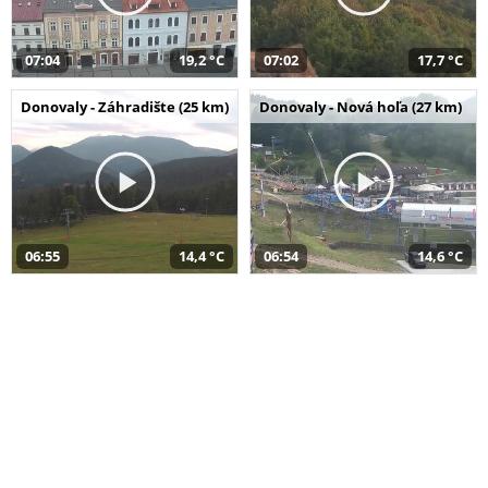
07:04
19,2 °C
07:02
17,7 °C
Donovaly - Záhradište (25 km)
Donovaly - Nová hoľa (27 km)
06:55
14,4 °C
06:54
14,6 °C