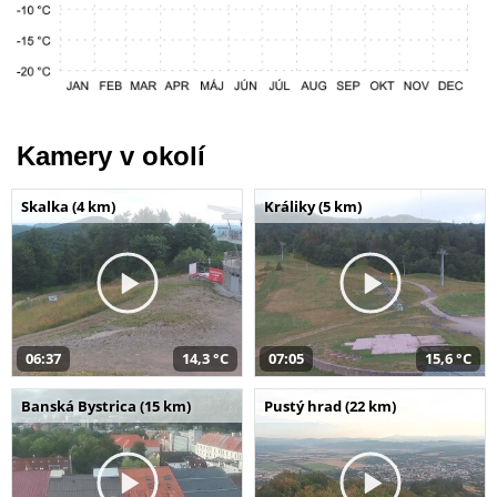
Kamery v okolí
Skalka (4 km)
Králiky (5 km)
06:37
14,3 °C
07:05
15,6 °C
Banská Bystrica (15 km)
Pustý hrad (22 km)