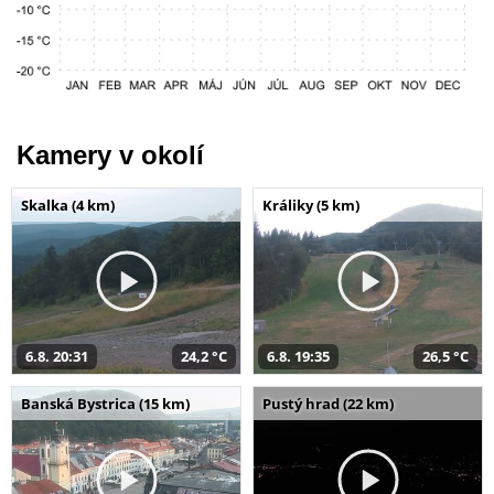
Kamery v okolí
Skalka (4 km)
Králiky (5 km)
6.8. 20:31
24,2 °C
6.8. 19:35
26,5 °C
Banská Bystrica (15 km)
Pustý hrad (22 km)