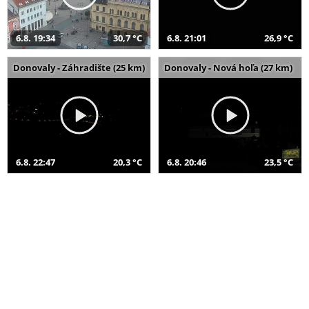
6.8. 19:34
30,7 °C
6.8. 21:01
26,9 °C
Donovaly - Záhradište (25 km)
Donovaly - Nová hoľa (27 km)
6.8. 22:47
20,3 °C
6.8. 20:46
23,5 °C