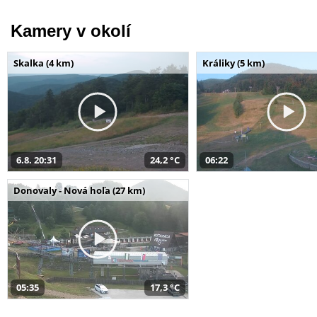
Kamery v okolí
Skalka (4 km)
Králiky (5 km)
6.8. 20:31
24,2 °C
06:22
Donovaly - Nová hoľa (27 km)
05:35
17,3 °C