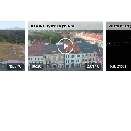
Banská Bystrica (15 km)
Pustý hrad 
19,5 °C
06:20
23,1 °C
6.8. 21:01