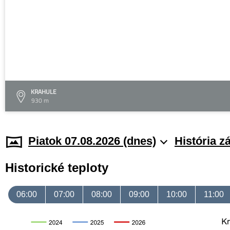
KRAHULE
930 m
Piatok 07.08.2026 (dnes)
História z
Historické teploty
06:00
07:00
08:00
09:00
10:00
11:00