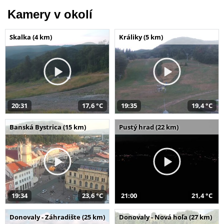
Kamery v okolí
Skalka (4 km)
Králiky (5 km)
20:31
17,6 °C
19:35
19,4 °C
Banská Bystrica (15 km)
Pustý hrad (22 km)
19:34
23,6 °C
21:00
21,4 °C
Donovaly - Záhradište (25 km)
Donovaly - Nová hoľa (27 km)