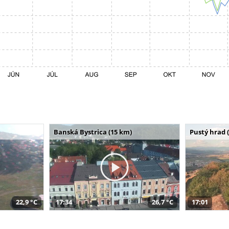
Banská Bystrica (15 km)
Pustý hrad 
22,9 °C
17:34
26,7 °C
17:01