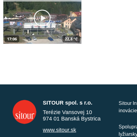
17:06
22,8 °C
SITOUR spol. s r.o.
Sitour I
inovácie
Terézie Vansovej 10
974 01 Banská Bystrica
Spolupra
www.sitour.sk
lyžiarsk