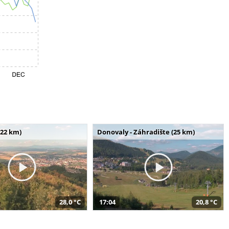
(22 km)
Donovaly - Záhradište (25 km)
28,0 °C
17:04
20,8 °C