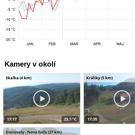
Kamery v okolí
Skalka (4 km)
Králiky (5 km)
17:17
23,1 °C
17:35
Donovaly - Nová hoľa (27 km)