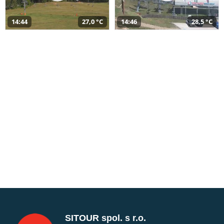
14:44
27,0 °C
14:46
28,5 °C
SITOUR spol. s r.o.