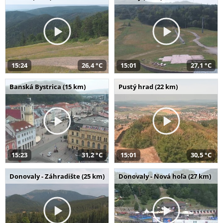
15:24
26,4 °C
15:01
27,1 °C
Banská Bystrica (15 km)
Pustý hrad (22 km)
15:23
31,2 °C
15:01
30,5 °C
Donovaly - Záhradište (25 km)
Donovaly - Nová hoľa (27 km)