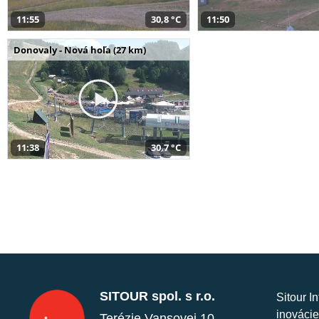
11:55
30,8 °C
11:50
Donovaly - Nová hoľa (27 km)
11:38
30,7 °C
SITOUR spol. s r.o.
Sitour I
inovácie
Terézie Vansovej 10