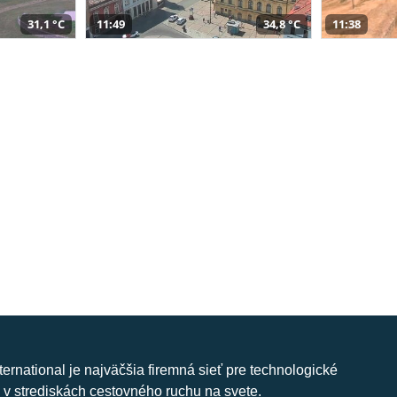
31,1 °C
11:49
34,8 °C
11:38
nternational je najväčšia firemná sieť pre technologické
 v strediskách cestovného ruchu na svete.