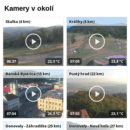
Kamery v okolí
Skalka (4 km)
Králiky (5 km)
06:37
22,3 °C
07:05
23,8 °C
Banská Bystrica (15 km)
Pustý hrad (22 km)
07:04
26,3 °C
07:02
23,1 °C
Donovaly - Záhradište (25 km)
Donovaly - Nová hoľa (27 km)