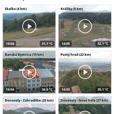
Skalka (4 km)
Králiky (5 km)
14:04
31,7 °C
14:05
32,1 °C
Banská Bystrica (15 km)
Pustý hrad (22 km)
14:04
36,0 °C
14:03
35,1 °C
Donovaly - Záhradište (25 km)
Donovaly - Nová hoľa (27 km)