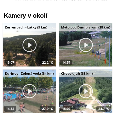
Kamery v okolí
Zerrenpach - Látky (5 km)
Mýto pod Ďumbierom (28 km)
15:07
22,2 °C
14:57
Kurinec - Zelená voda (34 km)
Chopok juh (38 km)
14:32
27,9 °C
15:02
24,7 °C