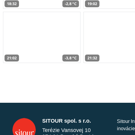
18:32
-2,8 °C
19:02
21:02
-3,8 °C
21:32
SITOUR spol. s r.o.
Sitour I
inovácie
Terézie Vansovej 10