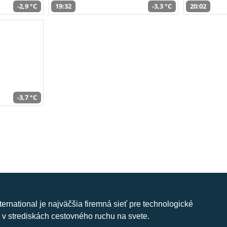
-2,9 °C
19:32
-3,3 °C
20:02
-3,7 °C
nternational je najväčšia firemná sieť pre technologické
 v strediskách cestovného ruchu na svete.