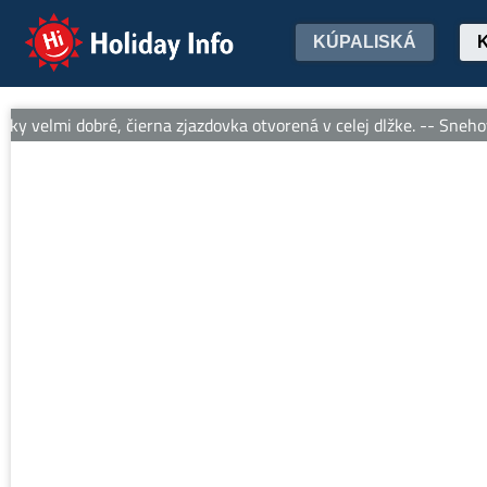
Holiday Info
KÚPALISKÁ
 velmi dobré, čierna zjazdovka otvorená v celej dlžke. -- Snehové