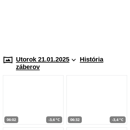
Utorok 21.01.2025
História
záberov
06:02
-3,6 °C
06:32
-3,4 °C