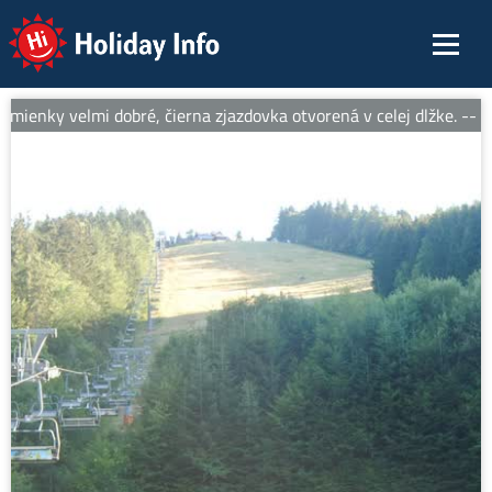
Holiday Info
ienky velmi dobré, čierna zjazdovka otvorená v celej dlžke. -- Sn