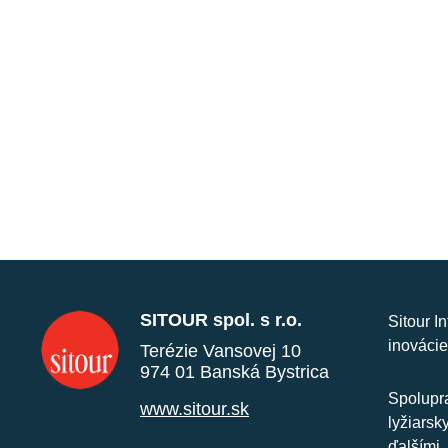
SITOUR spol. s r.o.
Sitour I
inovácie
Terézie Vansovej 10
974 01 Banská Bystrica
Spolupra
www.sitour.sk
lyžiarsk
ďalšími.