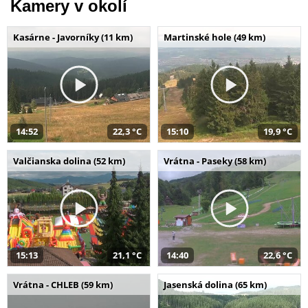
Kamery v okolí
Kasárne - Javorníky (11 km)
Martinské hole (49 km)
14:52
22,3 °C
15:10
19,9 °C
Valčianska dolina (52 km)
Vrátna - Paseky (58 km)
15:13
21,1 °C
14:40
22,6 °C
Vrátna - CHLEB (59 km)
Jasenská dolina (65 km)