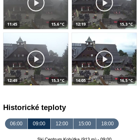
11:45
15,6 °C
12:19
15,3 °C
12:49
15,3 °C
14:05
16,5 °C
Historické teploty
06:00
09:00
12:00
15:00
18:00