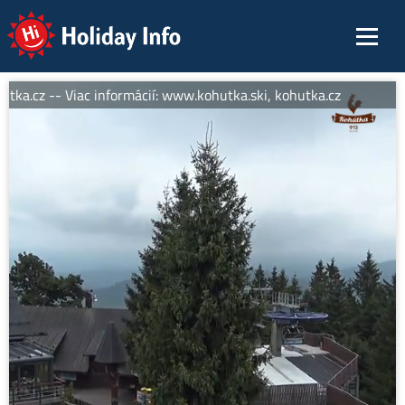
Holiday Info
tka.cz -- Viac informácií: www.kohutka.ski, kohutka.cz