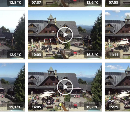
12,8 °C
07:37
12,6 °C
07:58
12,9 °C
10:03
16,8 °C
11:11
19,1 °C
14:05
19,2 °C
15:25