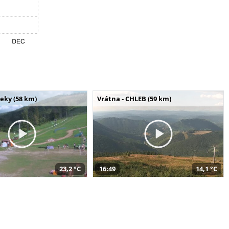
seky (58 km)
Vrátna - CHLEB (59 km)
23,2 °C
16:49
14,1 °C