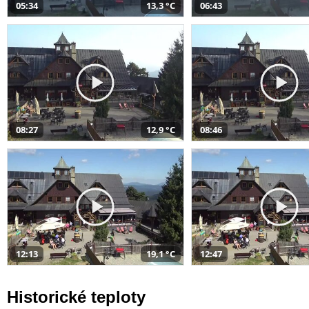
05:34
13,3 °C
06:43
08:27
12,9 °C
08:46
12:13
19,1 °C
12:47
Historické teploty