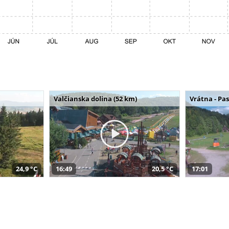
Valčianska dolina (52 km)
Vrátna - Pa
24,9 °C
16:49
20,5 °C
17:01