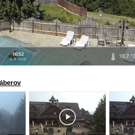
16:52
18.7 °
8. 8. 2026
záberov