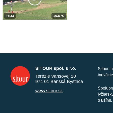
16:43
20,6 °C
SITOUR spol. s r.o.
Sitour I
inovácie
Terézie Vansovej 10
974 01 Banská Bystrica
Spolupra
www.sitour.sk
lyžiarsk
ďalšími.