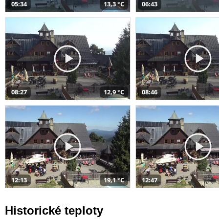
05:34
13,3 °C
06:43
08:27
12,9 °C
08:46
12:13
19,1 °C
12:47
Historické teploty