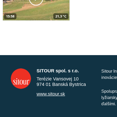
15:58
21,3 °C
SITOUR spol. s r.o.
Sitour I
inovácie
Terézie Vansovej 10
974 01 Banská Bystrica
Spolupra
www.sitour.sk
lyžiarsk
ďalšími.