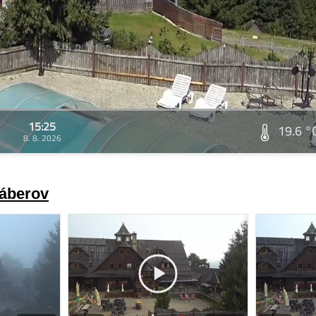
15:25
19.6 °
8. 8. 2026
záberov