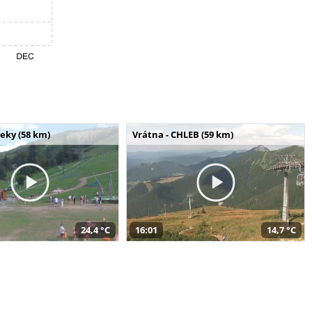
seky (58 km)
Vrátna - CHLEB (59 km)
24,4 °C
16:01
14,7 °C