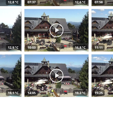
12,8 °C
07:37
12,6 °C
07:58
12,9 °C
10:03
16,8 °C
11:11
19,1 °C
14:05
19,2 °C
15:25