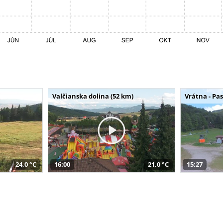
Valčianska dolina (52 km)
Vrátna - Pa
24,0 °C
16:00
21,0 °C
15:27