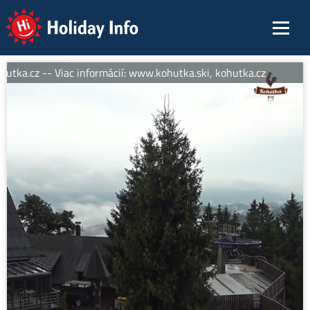
Holiday Info
utka.cz -- Viac informácií: www.kohutka.ski, kohutka.cz