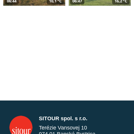
06:44
10,1 °C
06:47
16,2 °C
SITOUR spol. s r.o.
Terézie Vansovej 10