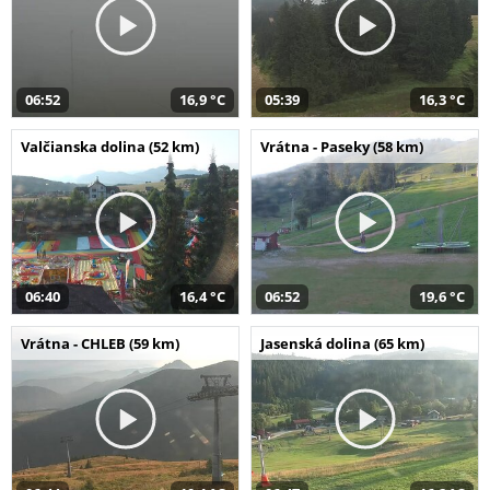
06:52
16,9 °C
05:39
16,3 °C
Valčianska dolina (52 km)
Vrátna - Paseky (58 km)
06:40
16,4 °C
06:52
19,6 °C
Vrátna - CHLEB (59 km)
Jasenská dolina (65 km)