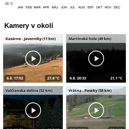
Kamery v okolí
Kasárne - Javorníky (11 km)
Martinské hole (49 km)
6.8. 17:52
27,8 °C
6.8. 20:33
21,1 °C
Valčianska dolina (52 km)
Vrátna - Paseky (58 km)