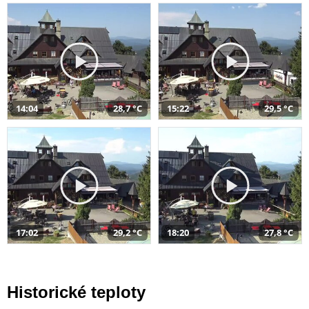
14:04
28,7 °C
15:22
29,5 °C
17:02
29,2 °C
18:20
27,8 °C
Historické teploty