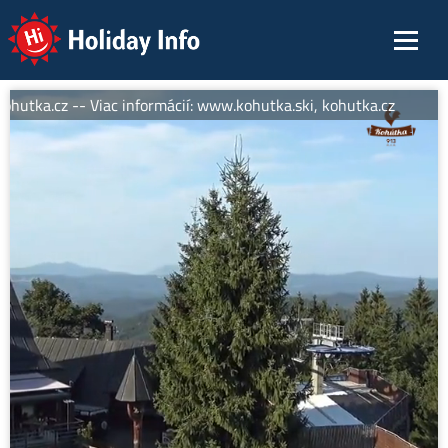
Holiday Info
hutka.cz -- Viac informácií: www.kohutka.ski, kohutka.cz