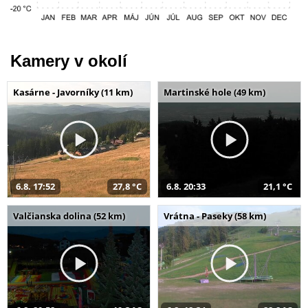
Kamery v okolí
Kasárne - Javorníky (11 km)
Martinské hole (49 km)
6.8. 17:52
27,8 °C
6.8. 20:33
21,1 °C
Valčianska dolina (52 km)
Vrátna - Paseky (58 km)