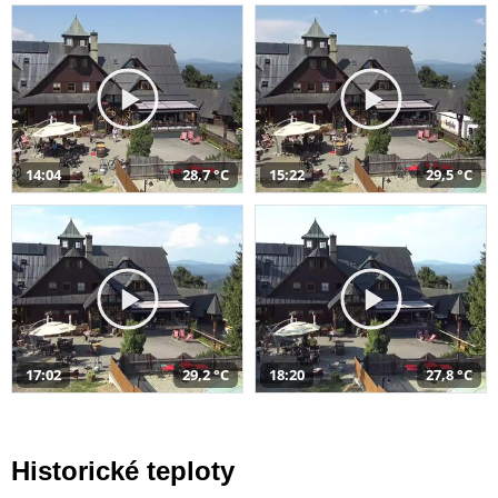
14:04
28,7 °C
15:22
29,5 °C
17:02
29,2 °C
18:20
27,8 °C
Historické teploty