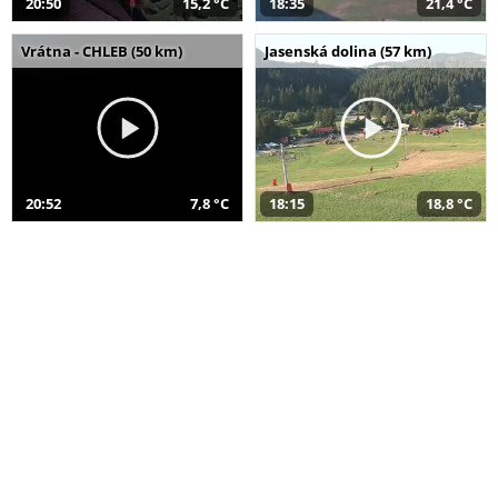
20:50
15,2 °C
18:35
21,4 °C
Vrátna - CHLEB (50 km)
Jasenská dolina (57 km)
20:52
7,8 °C
18:15
18,8 °C