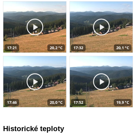
17:21
20,2 °C
17:32
20,1 °C
17:46
20,0 °C
17:52
19,9 °C
Historické teploty