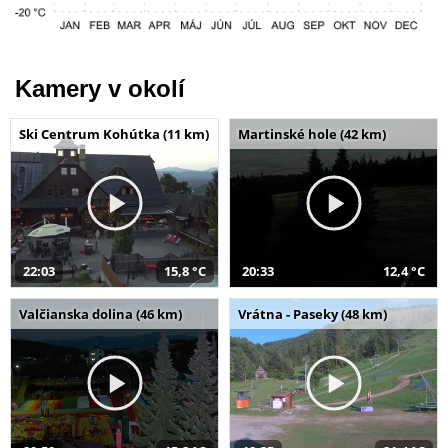
Kamery v okolí
Ski Centrum Kohútka (11 km)
Martinské hole (42 km)
22:03
15,8 °C
20:33
12,4 °C
Valčianska dolina (46 km)
Vrátna - Paseky (48 km)