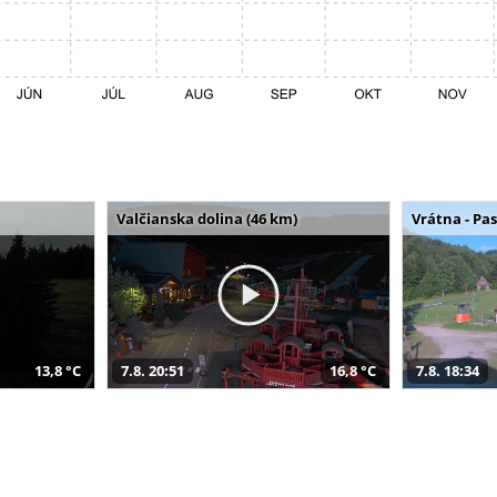
Valčianska dolina (46 km)
Vrátna - Pa
13,8 °C
7.8. 20:51
16,8 °C
7.8. 18:34