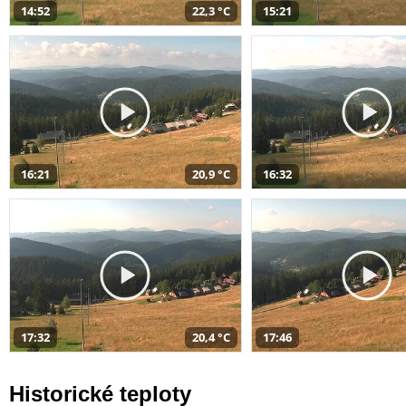
14:52
22,3 °C
15:21
16:21
20,9 °C
16:32
17:32
20,4 °C
17:46
Historické teploty