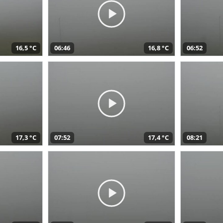
16,5 °C
06:46
16,8 °C
06:52
17,3 °C
07:52
17,4 °C
08:21