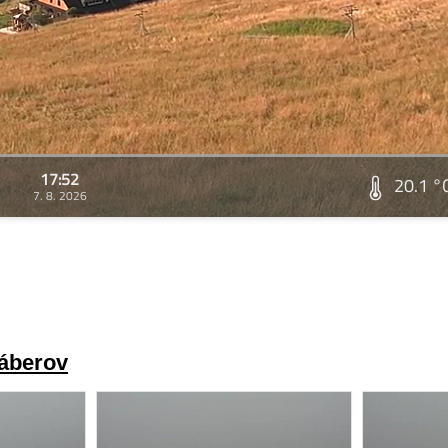
17:52
20.1 °
7. 8. 2026
záberov