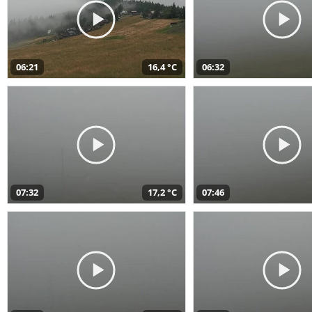
06:21
16,4 °C
06:32
07:32
17,2 °C
07:46