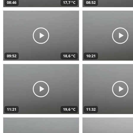
08:46
17,7 °C
08:52
09:52
18,6 °C
10:21
11:21
19,6 °C
11:32