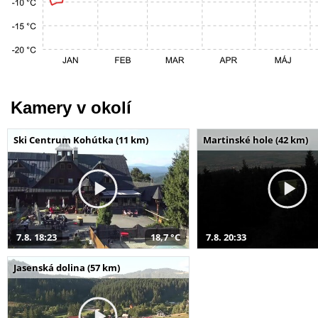
Kamery v okolí
Ski Centrum Kohútka (11 km)
Martinské hole (42 km)
7.8. 18:23
18,7 °C
7.8. 20:33
Jasenská dolina (57 km)