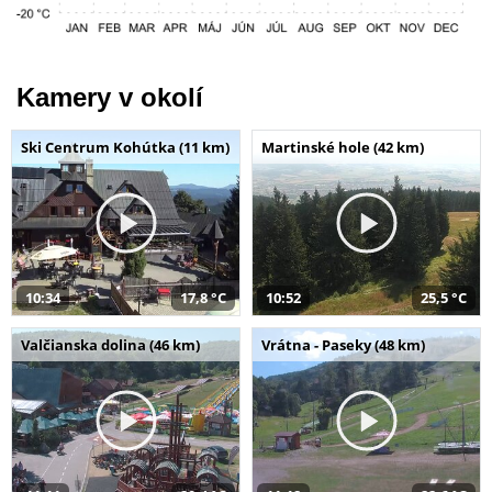
Kamery v okolí
Ski Centrum Kohútka (11 km)
Martinské hole (42 km)
10:34
17,8 °C
10:52
25,5 °C
Valčianska dolina (46 km)
Vrátna - Paseky (48 km)