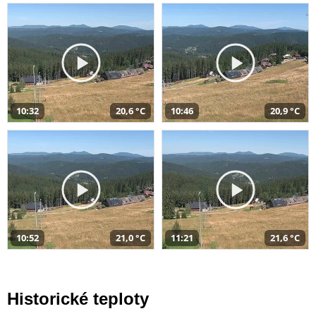
10:32
20,6 °C
10:46
20,9 °C
10:52
21,0 °C
11:21
21,6 °C
Historické teploty