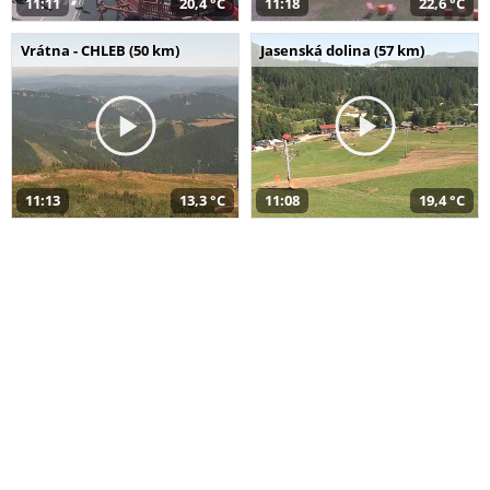
11:11
20,4 °C
11:18
22,6 °C
Vrátna - CHLEB (50 km)
Jasenská dolina (57 km)
11:13
13,3 °C
11:08
19,4 °C