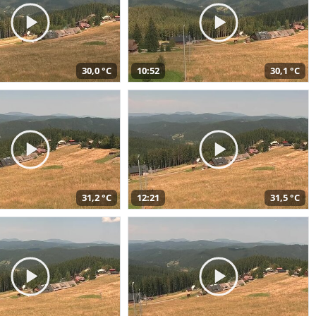
30,0 °C
10:52
30,1 °C
31,2 °C
12:21
31,5 °C