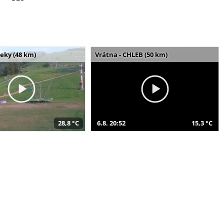
seky (48 km)
Vrátna - CHLEB (50 km)
28,8 °C
6.8. 20:52
15,3 °C