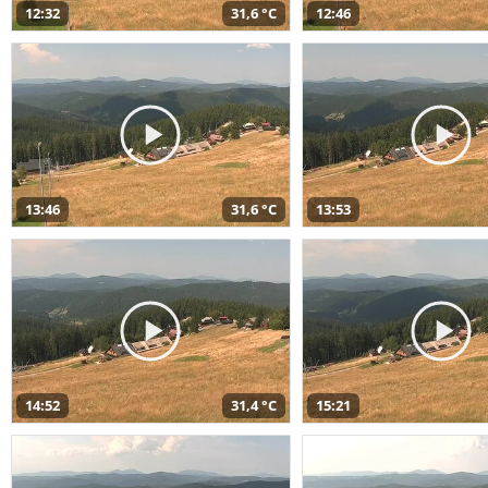
12:32
31,6 °C
12:46
13:46
31,6 °C
13:53
14:52
31,4 °C
15:21