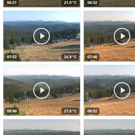
06:21
21,9 °C
06:32
07:32
24,9 °C
07:46
08:46
27,8 °C
08:52