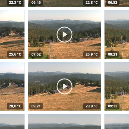
22,3 °C
06:46
22,8 °C
06:52
25,6 °C
07:52
25,9 °C
08:21
28,0 °C
09:21
28,9 °C
09:32