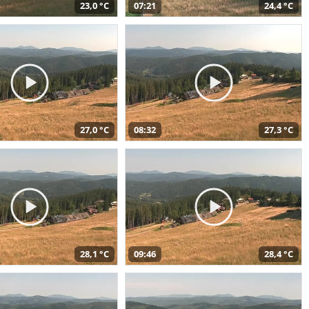
23,0 °C
07:21
24,4 °C
27,0 °C
08:32
27,3 °C
28,1 °C
09:46
28,4 °C