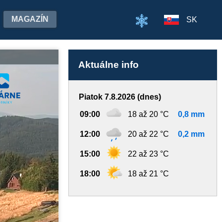
MAGAZÍN
SK
Aktuálne info
Piatok 7.8.2026 (dnes)
09:00
18 až 20 °C
0,8 mm
12:00
20 až 22 °C
0,2 mm
15:00
22 až 23 °C
18:00
18 až 21 °C