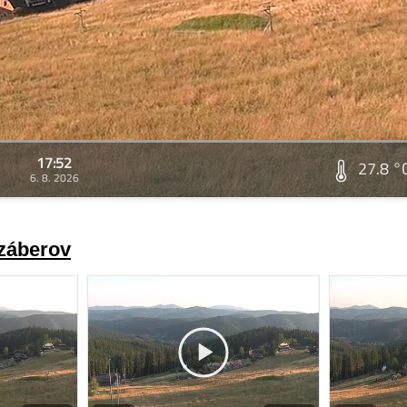
17:52
27.8 °
6. 8. 2026
 záberov