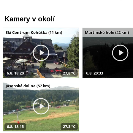
Kamery v okolí
Ski Centrum Kohútka (11 km)
Martinské hole (42 km)
6.8. 18:20
27,8 °C
6.8. 20:33
Jasenská dolina (57 km)
6.8. 18:15
27,3 °C