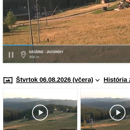
KASÁRNE - JAVORNÍKY
966 m
Štvrtok 06.08.2026 (včera)
História