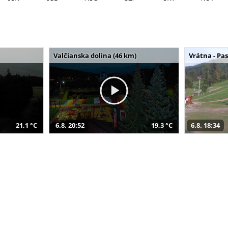
Valčianska dolina (46 km)
Vrátna - Pa
21,1 °C
6.8. 20:52
19,3 °C
6.8. 18:34