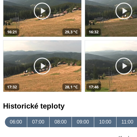
16:21
29,3 °C
16:32
17:32
28,1 °C
17:46
Historické teploty
06:00
07:00
08:00
09:00
10:00
11:00