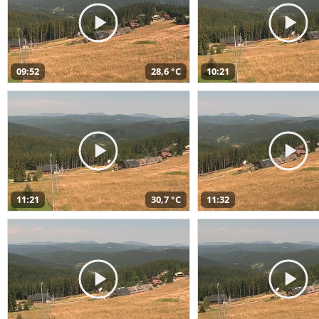
09:52
28,6 °C
10:21
11:21
30,7 °C
11:32