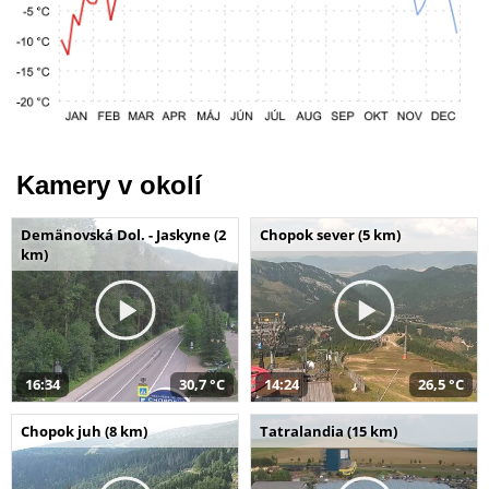
Kamery v okolí
Demänovská Dol. - Jaskyne (2
Chopok sever (5 km)
km)
16:34
30,7 °C
14:24
26,5 °C
Chopok juh (8 km)
Tatralandia (15 km)