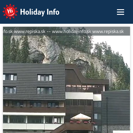
Holiday Info
fo.sk www.repiska.sk -- www.holidayinfo.sk www.repiska.sk