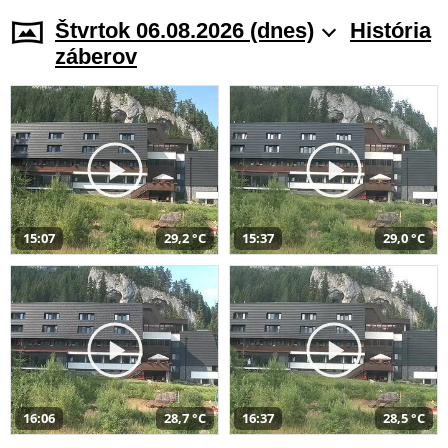
Štvrtok 06.08.2026 (dnes)
História
záberov
15:07
29,2 °C
15:37
29,0 °C
16:06
28,7 °C
16:37
28,5 °C