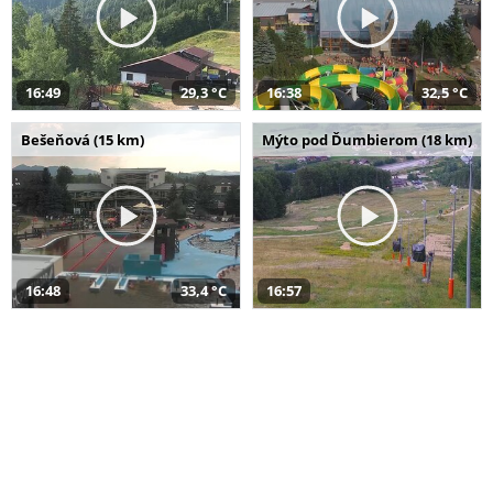
16:49
29,3 °C
16:38
32,5 °C
Bešeňová (15 km)
Mýto pod Ďumbierom (18 km)
16:48
33,4 °C
16:57