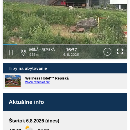
16:37
JASNÁ - REPISKÁ
928 m
6. 8. 2026
Tipy na ubytovanie
Wellness Hotel*** Repiská
www.repiska.sk
Aktuálne info
Štvrtok 6.8.2026 (dnes)