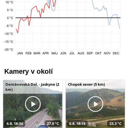
Kamery v okolí
Demänovská Dol. - Jaskyne (2
Chopok sever (5 km)
km)
6.8. 18:34
27,8 °C
6.8. 18:15
23,3 °C