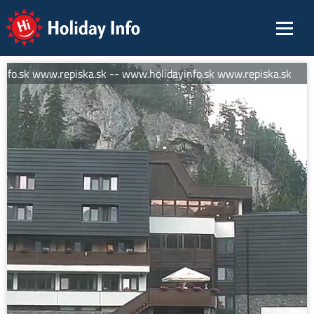
Holiday Info
o.sk www.repiska.sk -- www.holidayinfo.sk www.repiska.sk