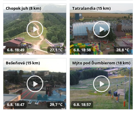
Chopok juh (8 km)
Tatralandia (15 km)
6.8. 18:49
27,1 °C
6.8. 18:38
28,8 °C
Bešeňová (15 km)
Mýto pod Ďumbierom (18 km)
6.8. 18:47
29,7 °C
6.8. 18:57