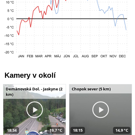
Kamery v okolí
Demänovská Dol. - Jaskyne (2
Chopok sever (5 km)
km)
18:34
19,7 °C
18:15
14,9 °C