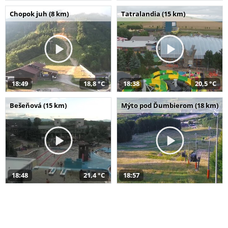
Chopok juh (8 km)
Tatralandia (15 km)
18:49
18,8 °C
18:38
20,5 °C
Bešeňová (15 km)
Mýto pod Ďumbierom (18 km)
18:48
21,4 °C
18:57