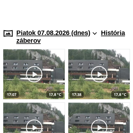
Piatok 07.08.2026 (dnes)
História
záberov
17:07
17,8 °C
17:38
17,8 °C