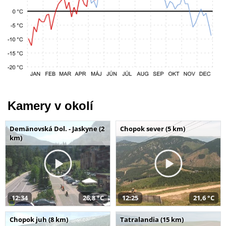
Kamery v okolí
Demänovská Dol. - Jaskyne (2
Chopok sever (5 km)
km)
12:34
26,8 °C
12:25
21,6 °C
Chopok juh (8 km)
Tatralandia (15 km)