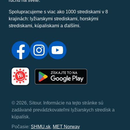
ruchu na svete.
Spolupracujeme s viac ako 1000 strediskami v 8
krajinách: lyžiarskymi strediskami, horskými
strediskami, kúpaliskami a ďalšími.
© 2026, Sitour. Informácie na tejto stránke sú
zadávané prevádzkovateľmi lyžiarskych stredísk a
kúpalísk.
Počasie:
SHMU.sk
,
MET Norway