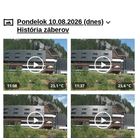
Pondelok 10.08.2026 (dnes)
História záberov
11:08
23,1 °C
11:37
23,6 °C