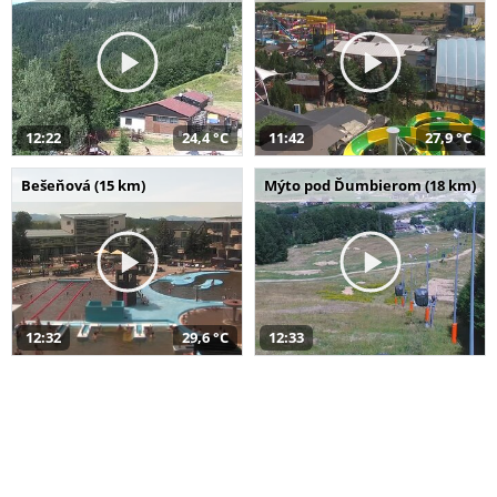
12:22
24,4 °C
11:42
27,9 °C
Bešeňová (15 km)
Mýto pod Ďumbierom (18 km)
12:32
29,6 °C
12:33