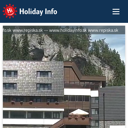
Holiday Info
o.sk www.repiska.sk -- www.holidayinfo.sk www.repiska.sk