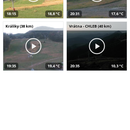
18:15
18,8 °C
20:31
17,6 °C
Králiky (38 km)
Vrátna - CHLEB (40 km)
19:35
19,4 °C
20:35
10,3 °C