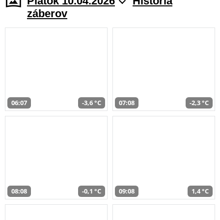
Piatok 10.04.2026
História
záberov
06:07
-3,6 °C
07:08
-2,3 °C
08:08
-0,1 °C
09:08
1,4 °C