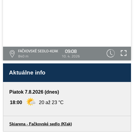
09:08
FAČKOVSKÉ SEDLO-KĽAK
840 m
10. 4. 2026
Aktuálne info
Piatok 7.8.2026 (dnes)
18:00
20 až 23 °C
Skiarena - Fačkovské sedlo (Kľak)