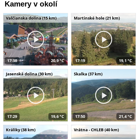
Kamery v okolí
Valčianska dolina (15 km)
Martinské hole (21 km)
17:38
20,9 °C
17:19
19,1 °C
Jasenská dolina (30 km)
Skalka (37 km)
17:29
19,6 °C
17:50
21,4 °C
Králiky (38 km)
Vrátna - CHLEB (40 km)