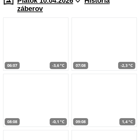
Piatok 10.04.2026
História
záberov
06:07
-3,6 °C
07:08
-2,3 °C
08:08
-0,1 °C
09:08
1,4 °C