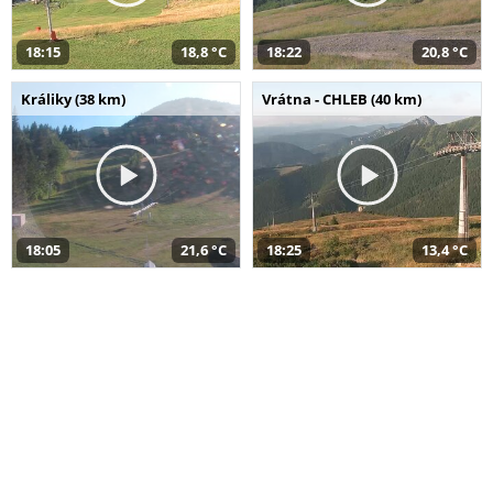
18:15
18,8 °C
18:22
20,8 °C
Králiky (38 km)
Vrátna - CHLEB (40 km)
18:05
21,6 °C
18:25
13,4 °C