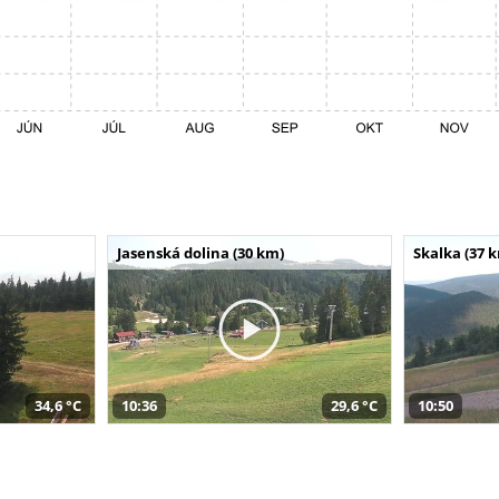
Jasenská dolina (30 km)
Skalka (37 
34,6 °C
10:36
29,6 °C
10:50