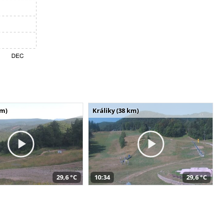
km)
Králiky (38 km)
29,6 °C
10:34
29,6 °C