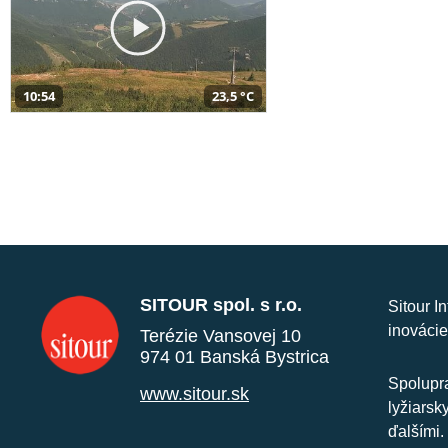
10:54
23,5 °C
SITOUR spol. s r.o.
Sitour I
inovácie
Terézie Vansovej 10
974 01 Banská Bystrica
Spolupra
www.sitour.sk
lyžiarsk
ďalšími.