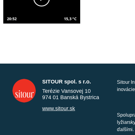
20:52
15,3 °C
SITOUR spol. s r.o.
Sitour I
inovácie
Terézie Vansovej 10
974 01 Banská Bystrica
www.sitour.sk
Spolupra
lyžiarsk
ďalšími.