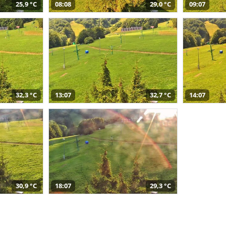
25,9 °C
08:08
29,0 °C
09:07
32,3 °C
13:07
32,7 °C
14:07
30,9 °C
18:07
29,3 °C