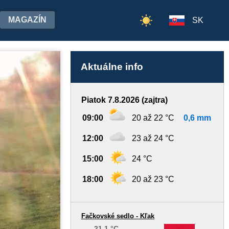
MAGAZÍN
SK
Aktuálne info
Piatok 7.8.2026 (zajtra)
09:00
20 až 22 °C
0,6 mm
12:00
23 až 24 °C
15:00
24 °C
18:00
20 až 23 °C
Fačkovské sedlo - Kľak
21,1 °C
-