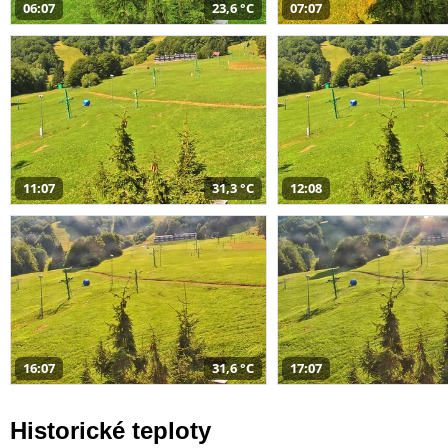
06:07
23,6 °C
07:07
11:07
31,3 °C
12:08
16:07
31,6 °C
17:07
Historické teploty