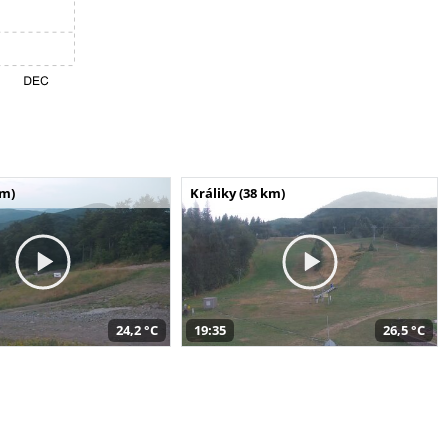
km)
Králiky (38 km)
24,2 °C
19:35
26,5 °C