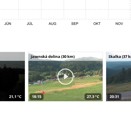
Jasenská dolina (30 km)
Skalka (37 
21,1 °C
18:15
27,3 °C
20:31