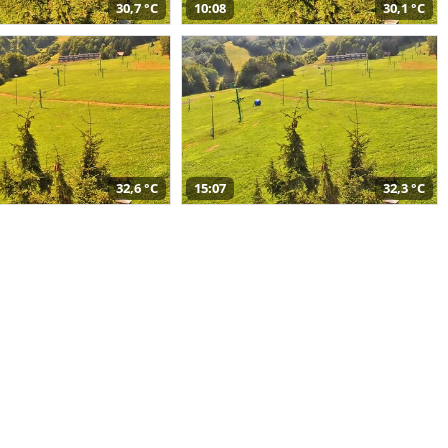
30,7 °C
10:08
30,1 °C
32,6 °C
15:07
32,3 °C