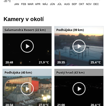
Kamery v okolí
Salamandra Resort (22 km)
Podhájska (39 km)
20:48
21,9 °C
20:35
25,4 °C
Podhájska (40 km)
Pustý hrad (43 km)
20:34
27,0 °C
21:00
20,4 °C