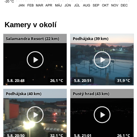
Kamery v okolí
Salamandra Resort (22 km)
Podhájska (39 km)
5.8. 20:48
26,1 °C
5.8. 20:51
31,9 °C
Podhájska (40 km)
Pustý hrad (43 km)
5.8. 20:50
32,1 °C
5.8. 21:01
26,1 °C