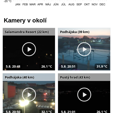
Kamery v okolí
Salamandra Resort (22 km)
Podhájska (39 km)
5.8. 20:48
26,1 °C
5.8. 20:51
31,9 °C
Podhájska (40 km)
Pustý hrad (43 km)
5.8. 20:50
32,1 °C
5.8. 21:01
26,1 °C