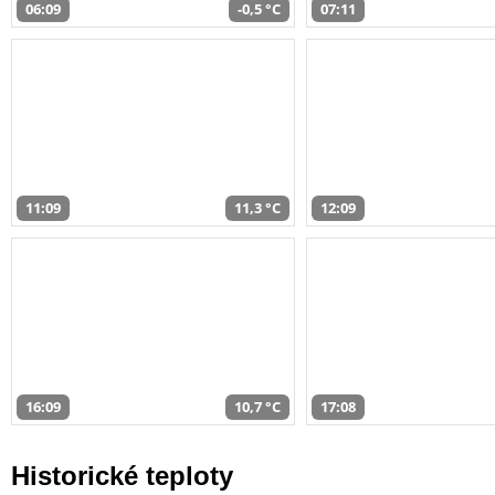
06:09
-0,5 °C
07:11
11:09
11,3 °C
12:09
16:09
10,7 °C
17:08
Historické teploty