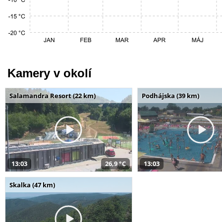
Kamery v okolí
Salamandra Resort (22 km)
Podhájska (39 km)
13:03
26,9 °C
13:03
Skalka (47 km)