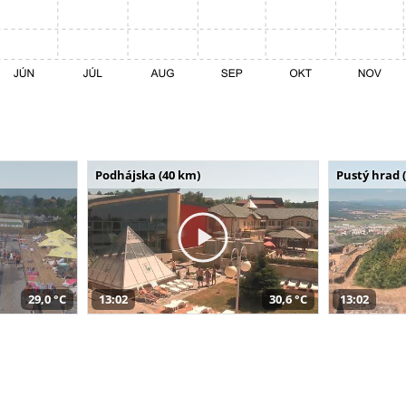
Podhájska (40 km)
Pustý hrad 
29,0 °C
13:02
30,6 °C
13:02