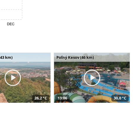
(43 km)
Poľný Kesov (46 km)
26,2 °C
13:06
30,0 °C