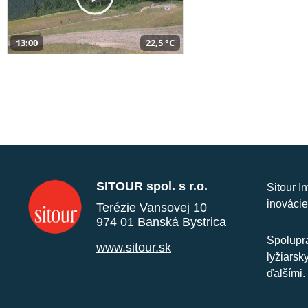
13:00
22,5 °C
SITOUR spol. s r.o.
Sitour I
inovácie
Terézie Vansovej 10
974 01 Banská Bystrica
Spolupra
www.sitour.sk
lyžiarsk
ďalšími.