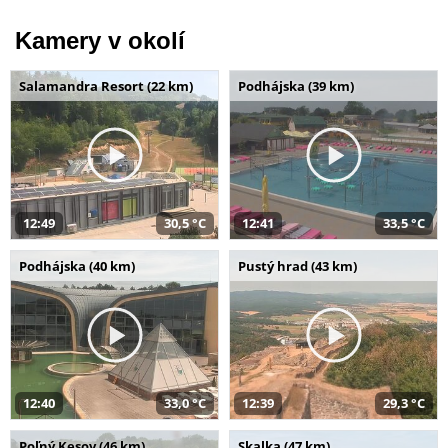
Kamery v okolí
Salamandra Resort (22 km)
Podhájska (39 km)
12:49
30,5 °C
12:41
33,5 °C
Podhájska (40 km)
Pustý hrad (43 km)
12:40
33,0 °C
12:39
29,3 °C
Poľný Kesov (46 km)
Skalka (47 km)