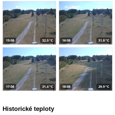
15:08
32,0 °C
16:08
31,8 °C
17:08
31,4 °C
18:08
29,9 °C
Historické teploty