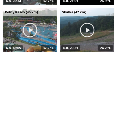
6.8. 20:34
32,7 °C
6.8. 21:01
26,9 °C
Poľný Kesov (46 km)
Skalka (47 km)
6.8. 18:05
37,2 °C
6.8. 20:31
24,2 °C