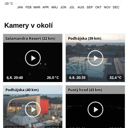
Kamery v okolí
Salamandra Resort (22 km)
Podhájska (39 km)
6.8. 20:48
26,0 °C
6.8. 20:35
32,4 °C
Podhájska (40 km)
Pustý hrad (43 km)