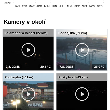
Kamery v okolí
Salamandra Resort (22 km)
Podhájska (39 km)
7.8. 20:48
20,6 °C
7.8. 20:35
26,9 °C
Podhájska (40 km)
Pustý hrad (43 km)