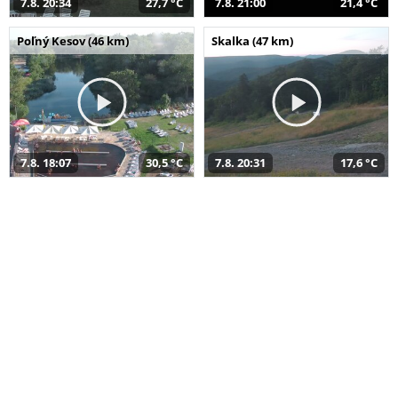
7.8. 20:34
27,7 °C
7.8. 21:00
21,4 °C
Poľný Kesov (46 km)
Skalka (47 km)
7.8. 18:07
30,5 °C
7.8. 20:31
17,6 °C