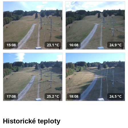
15:08
23,1 °C
16:08
24,9 °C
17:08
25,2 °C
18:08
24,5 °C
Historické teploty