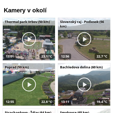
Kamery v okolí
Thermal park Vrbov (50 km)
Slovenský raj - Podlesok (56
km)
13:01
23,1 °C
12:56
22,7 °C
Poprad (59 km)
Bachledova dolina (60 km)
12:55
22,8 °C
13:11
19,4 °C
Strachankovo - Ždiar (64 km)
Smokovce (65 km)