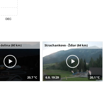
dolina (60 km)
Strachankovo - Ždiar (64 km)
20,7 °C
6.8. 19:29
20,1 °C