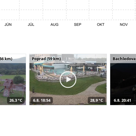
(56 km)
Poprad (59 km)
Bachledova 
26,3 °C
6.8. 18:54
28,9 °C
6.8. 20:41