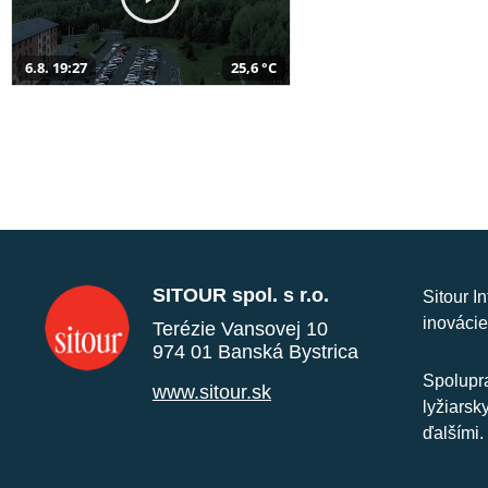
6.8. 19:27
25,6 °C
SITOUR spol. s r.o.
Sitour I
inovácie
Terézie Vansovej 10
974 01 Banská Bystrica
Spolupra
www.sitour.sk
lyžiarsk
ďalšími.