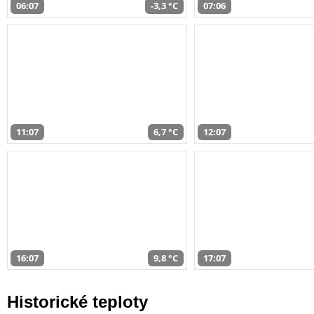
06:07
-3,3 °C
07:06
11:07
6,7 °C
12:07
16:07
9,8 °C
17:07
Historické teploty