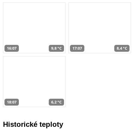
16:07
9,8 °C
17:07
8,4 °C
18:07
6,2 °C
Historické teploty