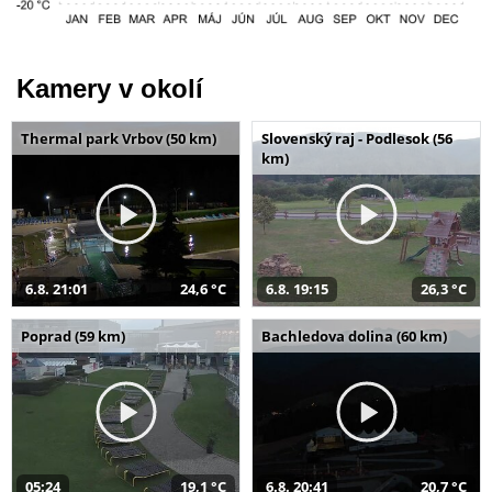
Kamery v okolí
Thermal park Vrbov (50 km)
Slovenský raj - Podlesok (56
km)
6.8. 21:01
24,6 °C
6.8. 19:15
26,3 °C
Poprad (59 km)
Bachledova dolina (60 km)
05:24
19,1 °C
6.8. 20:41
20,7 °C