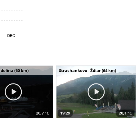
dolina (60 km)
Strachankovo - Ždiar (64 km)
20,7 °C
19:29
20,1 °C