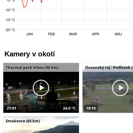
Kamery v okolí
Thermal park Vrbov (50 km)
Slovenský raj - Podlesok 
21:01
24,6 °C
19:15
Smokovce (65 km)