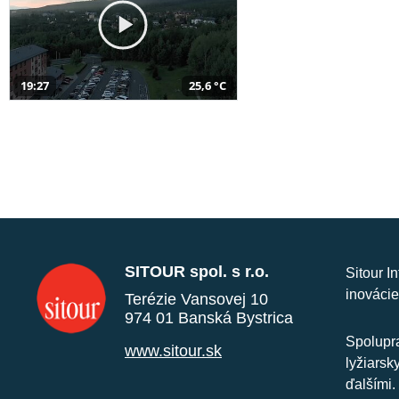
19:27
25,6 °C
SITOUR spol. s r.o.
Sitour I
inovácie
Terézie Vansovej 10
974 01 Banská Bystrica
Spolupra
www.sitour.sk
lyžiarsk
ďalšími.