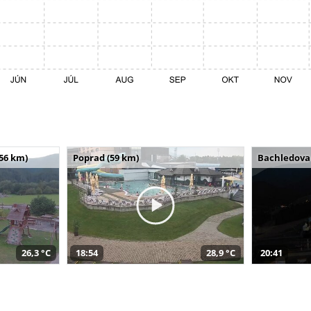
(56 km)
Poprad (59 km)
Bachledova 
26,3 °C
18:54
28,9 °C
20:41