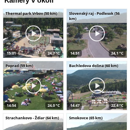
Kamery v okolí
Thermal park Vrbov (50 km)
Slovenský raj - Podlesok (56
km)
15:01
24,7 °C
14:51
24,1 °C
Poprad (59 km)
Bachledova dolina (60 km)
14:54
24,0 °C
14:47
22,4 °C
Strachankovo - Ždiar (64 km)
Smokovce (65 km)