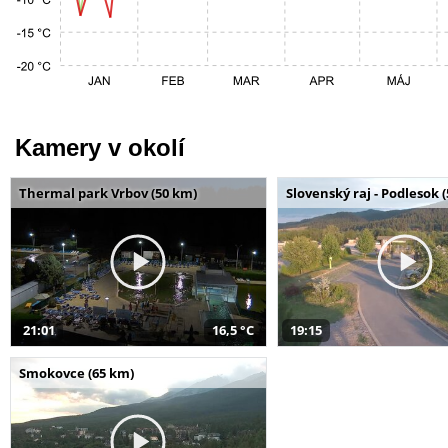
Kamery v okolí
Thermal park Vrbov (50 km)
Slovenský raj - Podlesok 
21:01
16,5 °C
19:15
Smokovce (65 km)