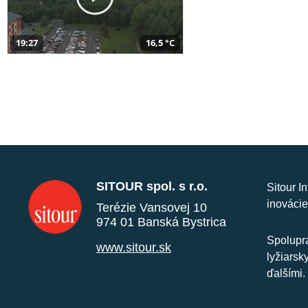
19:27
16,5 °C
SITOUR spol. s r.o.
Sitour I
inovácie
Terézie Vansovej 10
974 01 Banská Bystrica
Spolupra
www.sitour.sk
lyžiarsk
ďalšími.