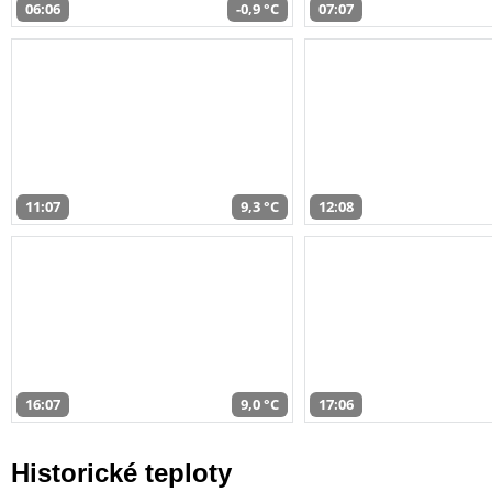
06:06
-0,9 °C
07:07
11:07
9,3 °C
12:08
16:07
9,0 °C
17:06
Historické teploty