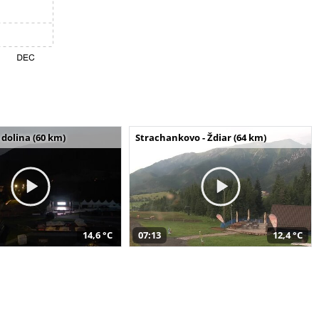
dolina (60 km)
Strachankovo - Ždiar (64 km)
14,6 °C
07:13
12,4 °C