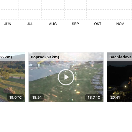
(56 km)
Poprad (59 km)
Bachledova 
19,0 °C
18:54
18,7 °C
20:41