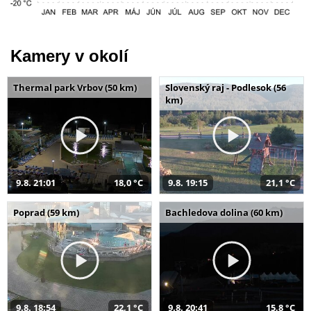
Kamery v okolí
Thermal park Vrbov (50 km)
Slovenský raj - Podlesok (56
km)
9.8. 21:01
18,0 °C
9.8. 19:15
21,1 °C
Poprad (59 km)
Bachledova dolina (60 km)
9.8. 18:54
22,1 °C
9.8. 20:41
15,8 °C