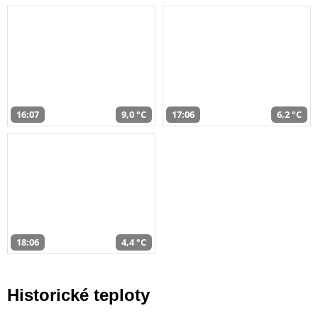
16:07
9,0 °C
17:06
6,2 °C
18:06
4,4 °C
Historické teploty