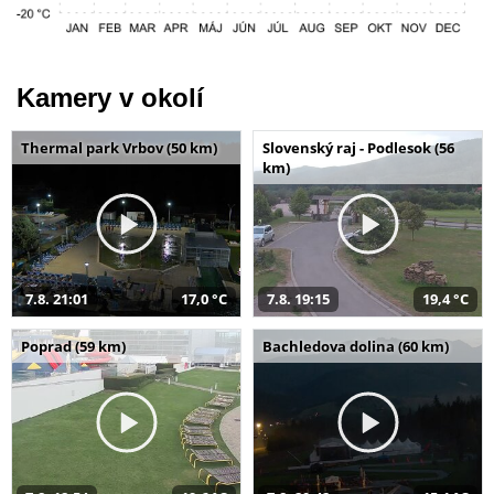
Kamery v okolí
Thermal park Vrbov (50 km)
Slovenský raj - Podlesok (56
km)
7.8. 21:01
17,0 °C
7.8. 19:15
19,4 °C
Poprad (59 km)
Bachledova dolina (60 km)