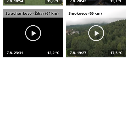
7.8. 18:54
19,6 °C
7.8. 20:42
15,1 °C
Strachankovo - Ždiar (64 km)
Smokovce (65 km)
7.8. 23:31
12,2 °C
7.8. 19:27
17,5 °C