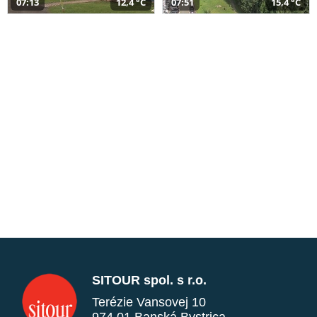
07:13
12,4 °C
07:51
15,4 °C
SITOUR spol. s r.o.
Terézie Vansovej 10