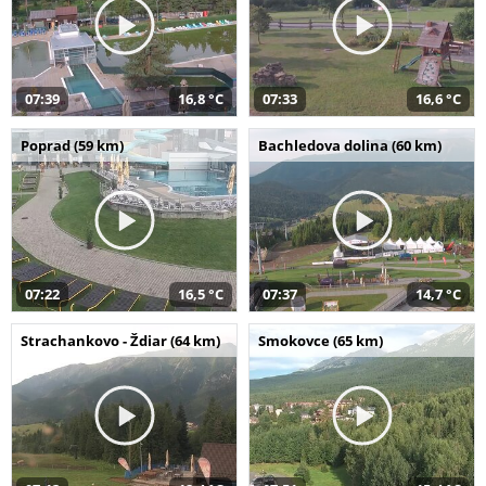
07:39
16,8 °C
07:33
16,6 °C
Poprad (59 km)
Bachledova dolina (60 km)
07:22
16,5 °C
07:37
14,7 °C
Strachankovo - Ždiar (64 km)
Smokovce (65 km)