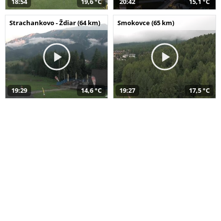
18:54
19,6 °C
20:42
15,1 °C
Strachankovo - Ždiar (64 km)
Smokovce (65 km)
19:29
14,6 °C
19:27
17,5 °C