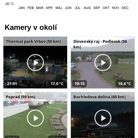
Kamery v okolí
Thermal park Vrbov (50 km)
Slovenský raj - Podlesok (56
km)
21:01
17,0 °C
19:15
19,4 °C
Poprad (59 km)
Bachledova dolina (60 km)